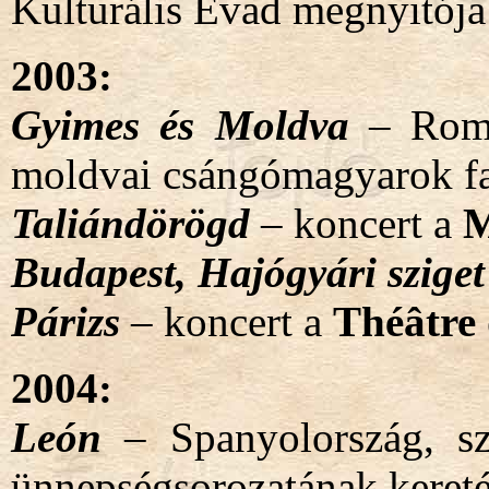
Kulturális Évad megnyitója
2003:
Gyimes és Moldva
– Romá
moldvai csángómagyarok f
Taliándörögd
– koncert a
M
Budapest, Hajógyári sziget
Párizs
– koncert a
Théâtre 
2004:
León
– Spanyolország, sz
ünnepségsorozatának keret