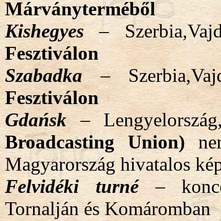
Márványterméből
Kishegyes
– Szerbia,Vaj
Fesztiválon
Szabadka
– Szerbia,Vaj
Fesztiválon
Gdańsk
– Lengyelorszá
Broadcasting Union)
nemz
Magyarország hivatalos kép
Felvidéki turné
– koncer
Tornalján és Komáromban