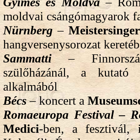
Gyimes és Moldva
– Román
moldvai csángómagyarok f
Nürnberg
–
Meistersinger
hangversenysorozat kereté
Sammatti
– Finnorszá
szülőházánál, a kutató 
alkalmából
Bécs
– koncert a
Museumsq
Romaeuropa Festival – 
Medici
-ben, a fesztivál,