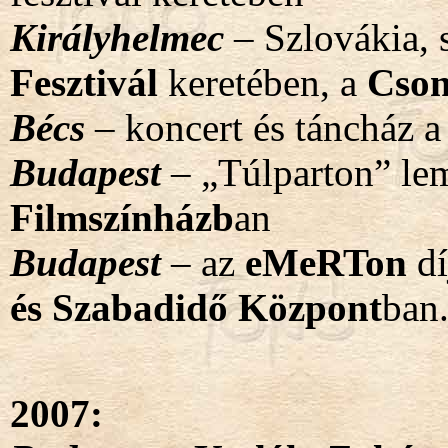
Királyhelmec
– Szlovákia, 
Fesztivál
keretében, a
Cso
Bécs
– koncert és táncház 
Budapest
– „Túlparton” le
Filmszínházb
an
Budapest
– az
eMeRTon
dí
és Szabadidő Központ
ban
2007: