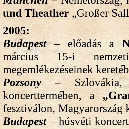
und Theather
„Großer Sall
2005:
Budapest
– előadás a
N
március 15-i nemzet
megemlékezéseinek kereté
Pozsony
– Szlovákia, 
koncerttermében, a
„Gra
fesztiválon, Magyarország 
Budapest
– húsvéti koncert