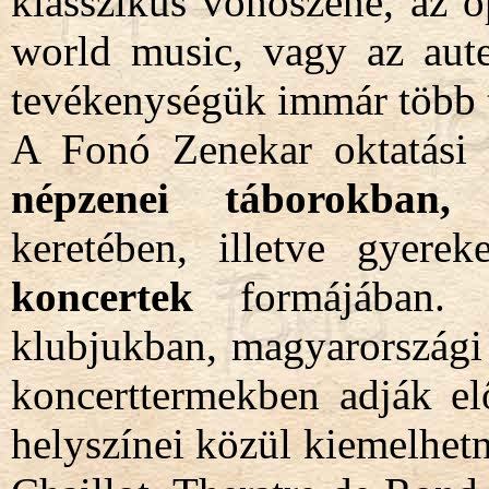
klasszikus vonószene, az o
world music, vagy az aute
tevékenységük immár több t
A Fonó Zenekar oktatási f
népzenei táborokban, 
keretében, illetve gyere
koncertek
formájában. K
klubjukban, magyarországi é
koncerttermekben adják el
helyszínei közül kiemelhetn