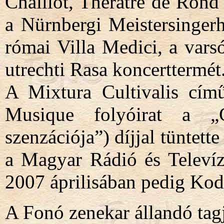
Chaillot, Theratre de Rond P
a Nürnbergi Meistersingerh
római Villa Medici, a vars
utrechti Rasa koncerttermét
A Mixtura Cultivalis cí
Musique folyóirat a 
szenzációja”) díjjal tüntet
a Magyar Rádió és Televízi
2007 áprilisában pedig Kodá
A Fonó zenekar állandó tagj