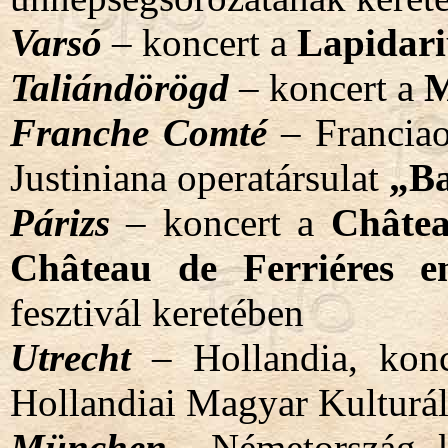
Varsó
– koncert a
Lapidar
Taliándörögd
– koncert a
M
Franche Comté
– Franciao
Justiniana operatársulat
„Ba
Párizs
– koncert a
Châtea
Château de Ferriéres
e
fesztivál keretében
Utrecht
– Hollandia, kon
Hollandiai Magyar Kulturál
München
– Németország, 