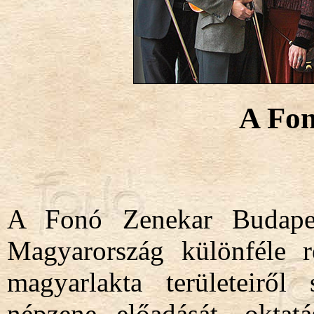
A Fon
A Fonó Zenekar Budapest
Magyarország különféle r
magyarlakta területeirő
népzene előadását, oktatá