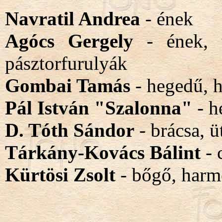
Navratil Andrea
- ének
Agócs Gergely
- ének, t
pásztorfurulyák
Gombai Tamás
- hegedű, 
Pál István
"Szalonna"
- h
D. Tóth Sándor
- brácsa, 
Tárkány-Kovács Bálint
- 
Kürtösi Zsolt
- bőgő, harm