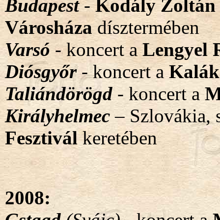
Budapest
-
Kodály Zoltán
Városháza
dísztermében
Varsó
- koncert a
Lengyel 
Diósgyőr
- koncert a
Kalák
Taliándörögd
- koncert a
M
Királyhelmec
– Szlovákia, 
Fesztivál
keretében
2008:
Gstaad
(Svájc)
- koncert a