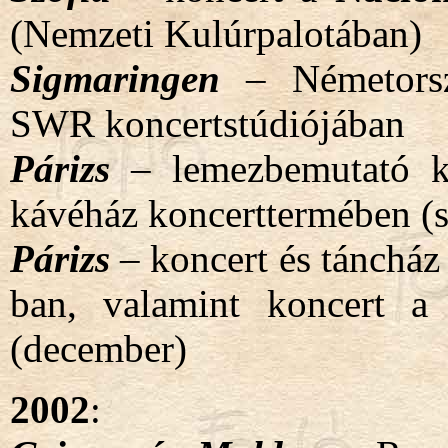
(Nemzeti Kulúrpalotában)
Sigmaringen
– Németorszá
SWR koncertstúdiójában
Párizs
–
lemezbemutató 
kávéház koncerttermében (
Párizs
– koncert és táncház
ban, valamint koncert 
(december)
2002
: