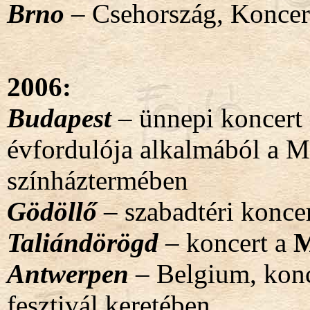
Brno
– Csehország, Koncert
2006:
Budapest
– ünnepi koncert
évfordulója alkalmából a 
színháztermében
Gödöllő
– szabadtéri konce
Taliándörögd
– koncert a
M
Antwerpen
– Belgium, konc
fesztivál keretében