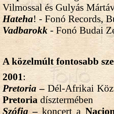
Vilmossal és Gulyás Mártáv
Hateha
! - Fonó Records, B
Vadbarokk
- Fonó Budai Z
A közelmúlt fontosabb sze
2001
:
Pretoria
–
Dél-Afrikai Köz
Pretoria
dísztermében
Szófia
–
koncert
a
Nacio