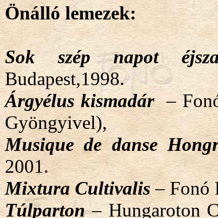
Önálló lemezek:
Sok szép napot éjsza
Budapest,1998.
Árgyélus kismadár
– Fonó
Gyöngyivel),
Musique de danse Hon
2001.
Mixtura Cultivalis
– Fonó R
Túlparton
– Hungaroton Cl