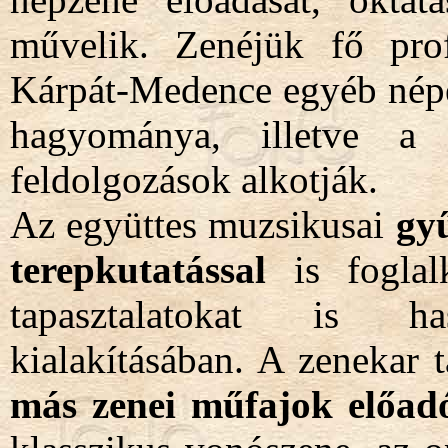
művelik. Zenéjük fő prof
Kárpát-Medence egyéb népe
hagyománya, illetve a h
feldolgozások alkotják.
Az együttes muzsikusai
gyű
terepkutatással
is foglal
tapasztalatokat is ha
kialakításában. A zenekar 
más zenei műfajok előadó